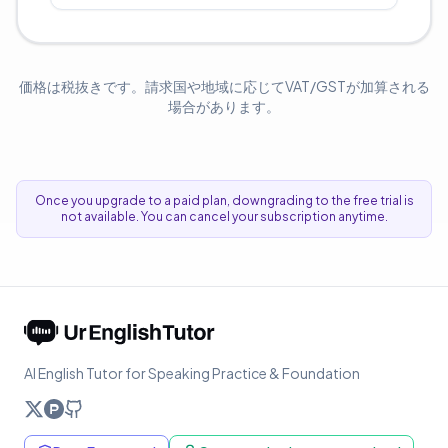
価格は税抜きです。請求国や地域に応じてVAT/GSTが加算される
場合があります。
Once you upgrade to a paid plan, downgrading to the free trial is
not available. You can cancel your subscription anytime.
AI English Tutor for Speaking Practice & Foundation