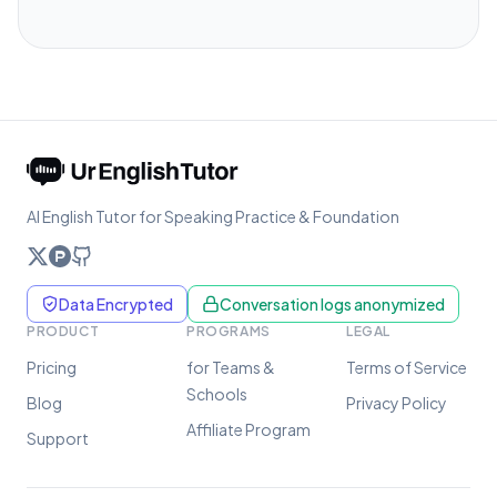
AI English Tutor for Speaking Practice & Foundation
Data Encrypted
Conversation logs anonymized
PRODUCT
PROGRAMS
LEGAL
Pricing
for Teams &
Terms of Service
Schools
Blog
Privacy Policy
Affiliate Program
Support