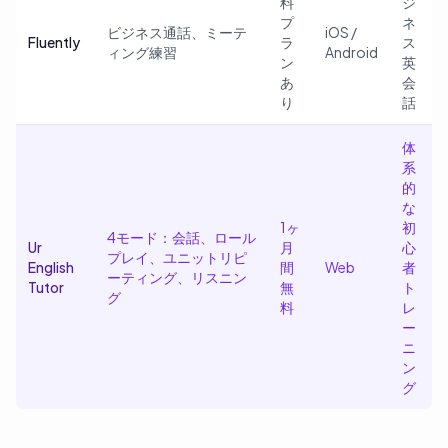
料
ジ
プ
ネ
ビジネス通話、ミーテ
iOS /
Fluently
ラ
ス
ィング練習
Android
ン
英
あ
会
り
話
体
系
的
な
1ヶ
初
4モード：会話、ロール
Ur
月
心
プレイ、ユニットリピ
English
間
Web
者
ーティング、リスニン
Tutor
無
ト
グ
料
レ
ー
ニ
ン
グ