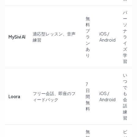
パ
無
ー
料
ソ
プ
ナ
適応型レッスン、音声
iOS /
MySivi AI
ラ
ラ
練習
Android
ン
イ
あ
ズ
り
学
習
い
つ
7
で
日
フリー会話、即座のフ
iOS /
も
Loora
間
ィードバック
Android
会
無
話
料
練
習
無
ビ