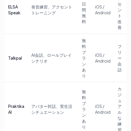
日
セ
ELSA
発音練習、アクセント
iOS /
間
ン
Speak
トレーニング
Android
無
ト
料
改
善
無
料
フ
プ
リ
AI会話、ロールプレイ
iOS /
Talkpal
ラ
ー
シナリオ
Android
ン
会
あ
話
り
カ
無
ジ
料
ュ
プ
Praktika
アバター対話、実生活
iOS /
ア
ラ
AI
シチュエーション
Android
ル
ン
な
あ
練
り
習