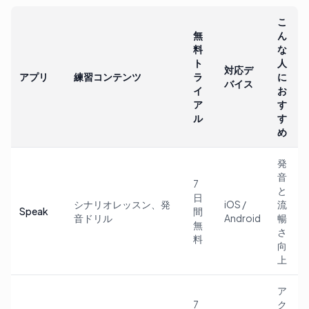
こ
無
ん
料
な
ト
人
対応デ
アプリ
練習コンテンツ
ラ
に
バイス
イ
お
ア
す
ル
す
め
発
音
7
と
日
シナリオレッスン、発
iOS /
流
Speak
間
音ドリル
Android
暢
無
さ
料
向
上
ア
7
ク